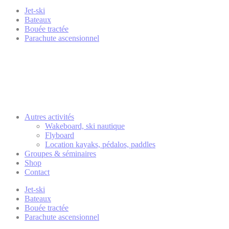
Jet-ski
Bateaux
Bouée tractée
Parachute ascensionnel
Autres activités
Wakeboard, ski nautique
Flyboard
Location kayaks, pédalos, paddles
Groupes & séminaires
Shop
Contact
Jet-ski
Bateaux
Bouée tractée
Parachute ascensionnel