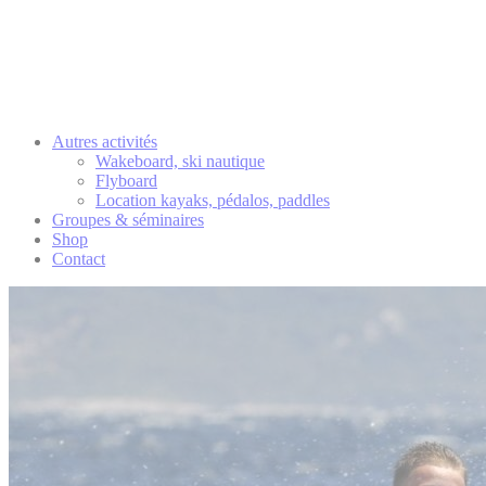
Autres activités
Wakeboard, ski nautique
Flyboard
Location kayaks, pédalos, paddles
Groupes & séminaires
Shop
Contact