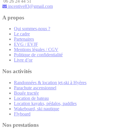
06 26 24 44 51
incentive83@gmail.com
A propos
Qui sommes-nous ?
Le cadre
Partenaires
EVG / EVJF
Mentions légales / CGV
Politique de confidentialité
Livre d’or
Nos activités
Randonnées & location jet-ski à Hyères
Parachute ascensionnel
Bouée tractée
Location de bateau
Location kayaks, pédalos, paddles
Wakeboard, ski nautique
Flyboard
Nos prestations