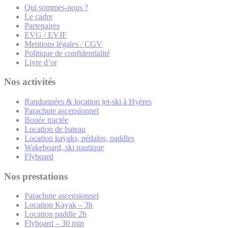
Qui sommes-nous ?
Le cadre
Partenaires
EVG / EVJF
Mentions légales / CGV
Politique de confidentialité
Livre d’or
Nos activités
Randonnées & location jet-ski à Hyères
Parachute ascensionnel
Bouée tractée
Location de bateau
Location kayaks, pédalos, paddles
Wakeboard, ski nautique
Flyboard
Nos prestations
Parachute ascensionnel
Location Kayak – 3h
Location paddle 2h
Flyboard – 30 min