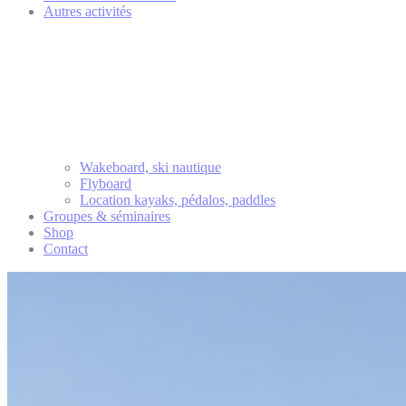
Autres activités
Wakeboard, ski nautique
Flyboard
Location kayaks, pédalos, paddles
Groupes & séminaires
Shop
Contact