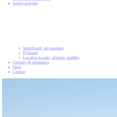
Autres activités
Wakeboard, ski nautique
Flyboard
Location kayaks, pédalos, paddles
Groupes & séminaires
Shop
Contact