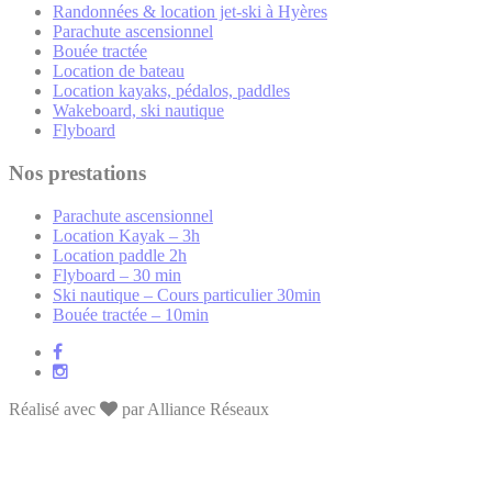
Randonnées & location jet-ski à Hyères
Parachute ascensionnel
Bouée tractée
Location de bateau
Location kayaks, pédalos, paddles
Wakeboard, ski nautique
Flyboard
Nos prestations
Parachute ascensionnel
Location Kayak – 3h
Location paddle 2h
Flyboard – 30 min
Ski nautique – Cours particulier 30min
Bouée tractée – 10min
Réalisé avec
par Alliance Réseaux