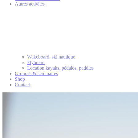
Autres activités
Wakeboard, ski nautique
Flyboard
Location kayaks, pédalos, paddles
Groupes & séminaires
Shop
Contact