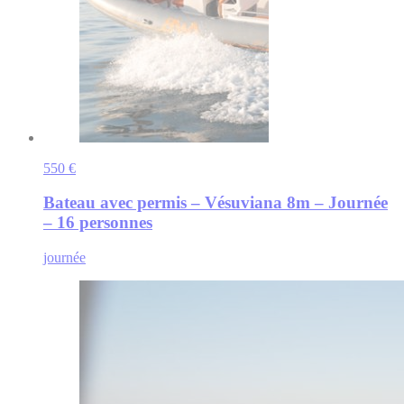
550 €
Bateau avec permis – Vésuviana 8m – Journée
– 16 personnes
journée