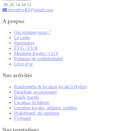
06 26 24 44 51
incentive83@gmail.com
A propos
Qui sommes-nous ?
Le cadre
Partenaires
EVG / EVJF
Mentions légales / CGV
Politique de confidentialité
Livre d’or
Nos activités
Randonnées & location jet-ski à Hyères
Parachute ascensionnel
Bouée tractée
Location de bateau
Location kayaks, pédalos, paddles
Wakeboard, ski nautique
Flyboard
Nos prestations