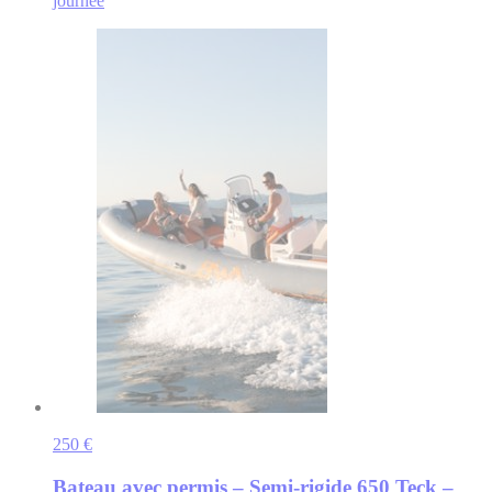
journée
250 €
Bateau avec permis – Semi-rigide 650 Teck –