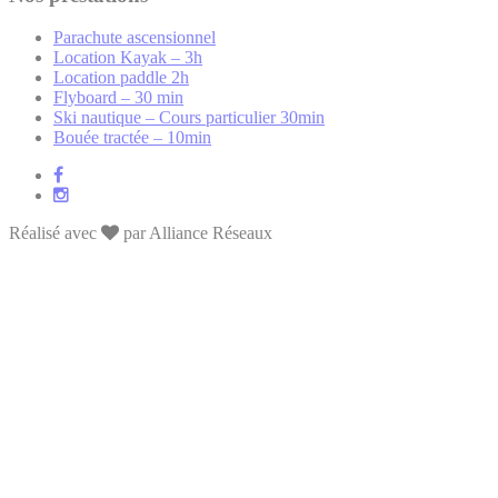
Parachute ascensionnel
Location Kayak – 3h
Location paddle 2h
Flyboard – 30 min
Ski nautique – Cours particulier 30min
Bouée tractée – 10min
Réalisé avec
par Alliance Réseaux