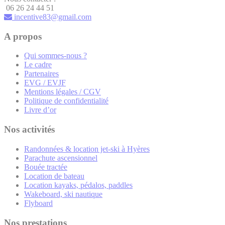
06 26 24 44 51
incentive83@gmail.com
A propos
Qui sommes-nous ?
Le cadre
Partenaires
EVG / EVJF
Mentions légales / CGV
Politique de confidentialité
Livre d’or
Nos activités
Randonnées & location jet-ski à Hyères
Parachute ascensionnel
Bouée tractée
Location de bateau
Location kayaks, pédalos, paddles
Wakeboard, ski nautique
Flyboard
Nos prestations