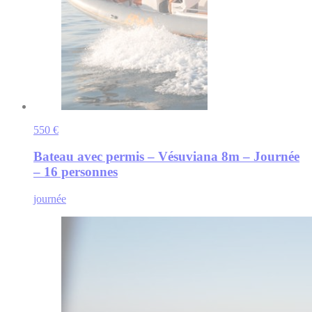
550 €
Bateau avec permis – Vésuviana 8m – Journée
– 16 personnes
journée