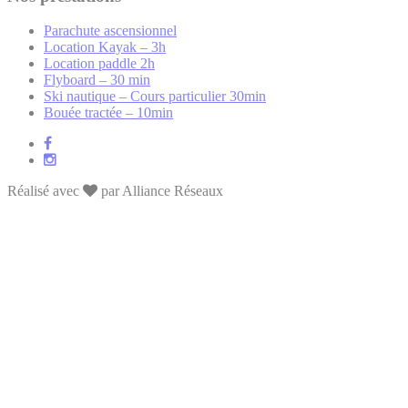
Parachute ascensionnel
Location Kayak – 3h
Location paddle 2h
Flyboard – 30 min
Ski nautique – Cours particulier 30min
Bouée tractée – 10min
Réalisé avec
par Alliance Réseaux