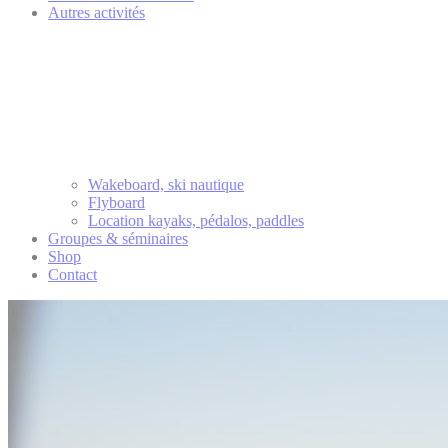
Autres activités
Wakeboard, ski nautique
Flyboard
Location kayaks, pédalos, paddles
Groupes & séminaires
Shop
Contact