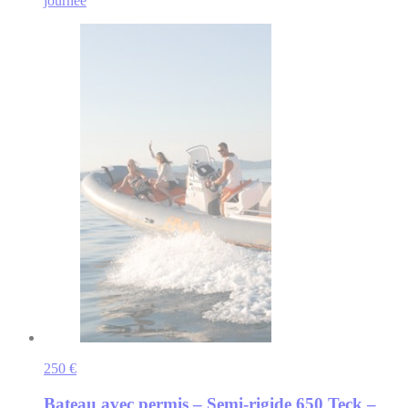
journée
250 €
Bateau avec permis – Semi-rigide 650 Teck –