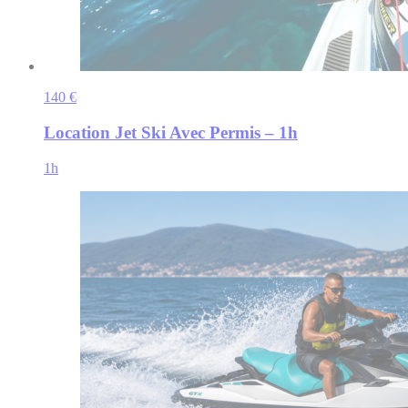
140 €
Location Jet Ski Avec Permis – 1h
1h