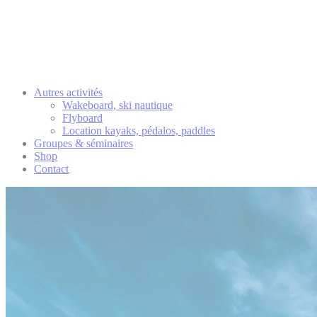
Autres activités
Wakeboard, ski nautique
Flyboard
Location kayaks, pédalos, paddles
Groupes & séminaires
Shop
Contact