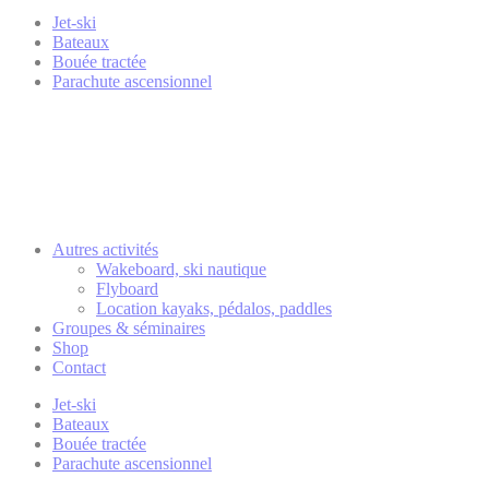
Jet-ski
Bateaux
Bouée tractée
Parachute ascensionnel
Autres activités
Wakeboard, ski nautique
Flyboard
Location kayaks, pédalos, paddles
Groupes & séminaires
Shop
Contact
Jet-ski
Bateaux
Bouée tractée
Parachute ascensionnel