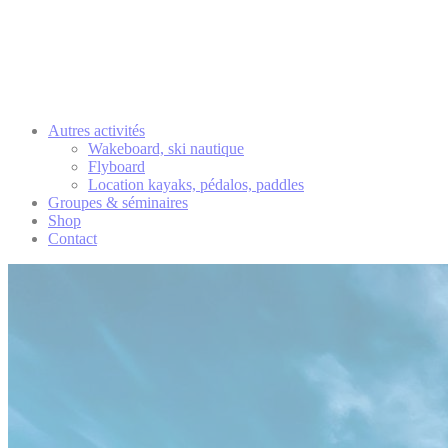
Autres activités
Wakeboard, ski nautique
Flyboard
Location kayaks, pédalos, paddles
Groupes & séminaires
Shop
Contact