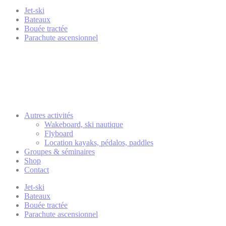
Jet-ski
Bateaux
Bouée tractée
Parachute ascensionnel
Autres activités
Wakeboard, ski nautique
Flyboard
Location kayaks, pédalos, paddles
Groupes & séminaires
Shop
Contact
Jet-ski
Bateaux
Bouée tractée
Parachute ascensionnel