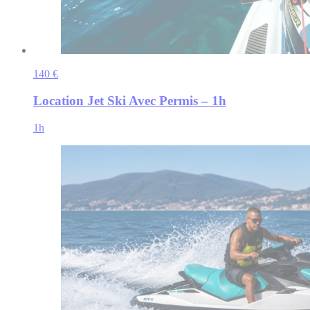
140 €
Location Jet Ski Avec Permis – 1h
1h