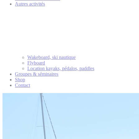
Autres activités
Wakeboard, ski nautique
Flyboard
Location kayaks, pédalos, paddles
Groupes & séminaires
Shop
Contact