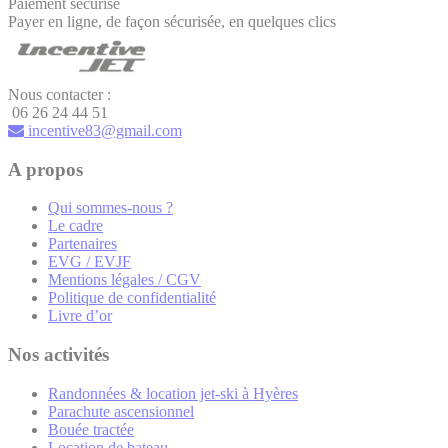
Paiement sécurisé
Payer en ligne, de façon sécurisée, en quelques clics
Nous contacter :
06 26 24 44 51
incentive83@gmail.com
A propos
Qui sommes-nous ?
Le cadre
Partenaires
EVG / EVJF
Mentions légales / CGV
Politique de confidentialité
Livre d’or
Nos activités
Randonnées & location jet-ski à Hyères
Parachute ascensionnel
Bouée tractée
Location de bateau