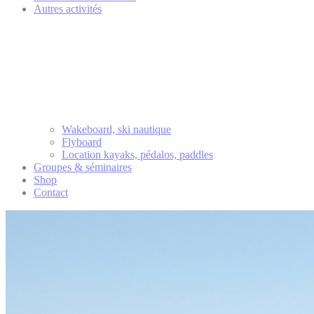
Autres activités
Wakeboard, ski nautique
Flyboard
Location kayaks, pédalos, paddles
Groupes & séminaires
Shop
Contact