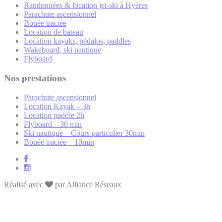
Randonnées & location jet-ski à Hyères
Parachute ascensionnel
Bouée tractée
Location de bateau
Location kayaks, pédalos, paddles
Wakeboard, ski nautique
Flyboard
Nos prestations
Parachute ascensionnel
Location Kayak – 3h
Location paddle 2h
Flyboard – 30 min
Ski nautique – Cours particulier 30min
Bouée tractée – 10min
Réalisé avec
par Alliance Réseaux