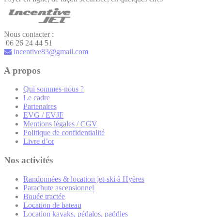
Nous contacter :
06 26 24 44 51
incentive83@gmail.com
A propos
Qui sommes-nous ?
Le cadre
Partenaires
EVG / EVJF
Mentions légales / CGV
Politique de confidentialité
Livre d’or
Nos activités
Randonnées & location jet-ski à Hyères
Parachute ascensionnel
Bouée tractée
Location de bateau
Location kayaks, pédalos, paddles