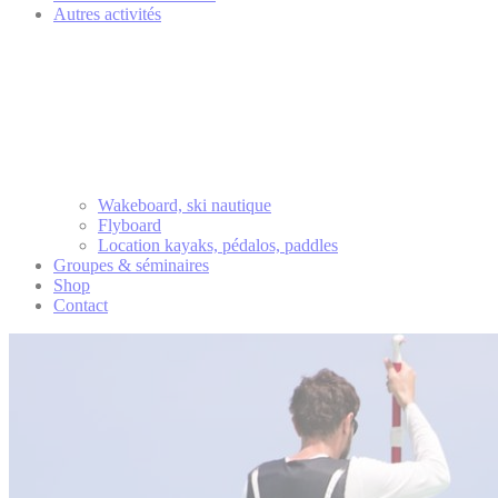
Autres activités
Wakeboard, ski nautique
Flyboard
Location kayaks, pédalos, paddles
Groupes & séminaires
Shop
Contact