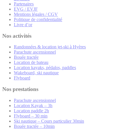
Partenaires
EVG / EVJF
Mentions légales / CGV
Politique de confidentialité
Livre d’or
Nos activités
Randonnées & location jet-ski à Hyères
Parachute ascensionnel
Bouée tractée
Location de bateau
Location kayaks, pédalos, paddles
Wakeboard, ski nautique
Flyboard
Nos prestations
Parachute ascensionnel
Location Kayak – 3h
Location paddle 2h
Flyboard – 30 min
Ski nautique – Cours particulier 30min
Bouée tractée – 10min