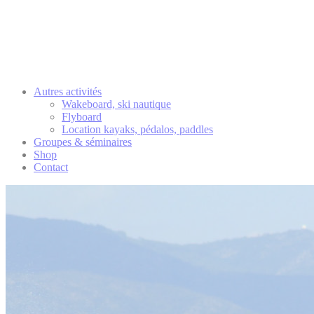
Autres activités
Wakeboard, ski nautique
Flyboard
Location kayaks, pédalos, paddles
Groupes & séminaires
Shop
Contact