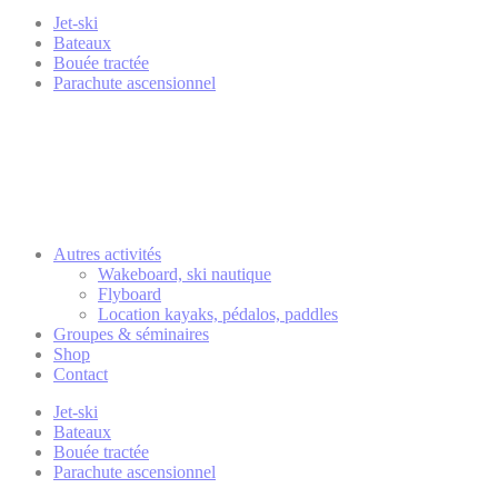
Jet-ski
Bateaux
Bouée tractée
Parachute ascensionnel
Autres activités
Wakeboard, ski nautique
Flyboard
Location kayaks, pédalos, paddles
Groupes & séminaires
Shop
Contact
Jet-ski
Bateaux
Bouée tractée
Parachute ascensionnel