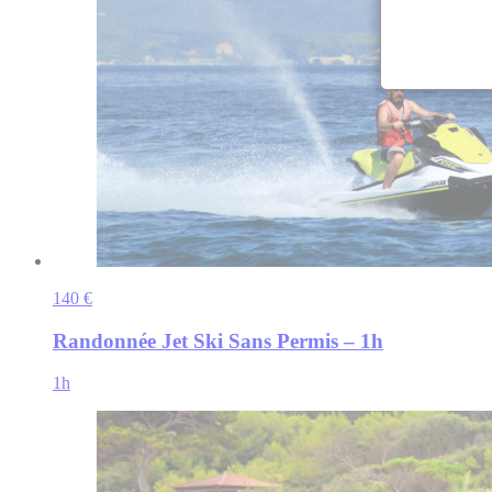
140 €
Randonnée Jet Ski Sans Permis – 1h
1h