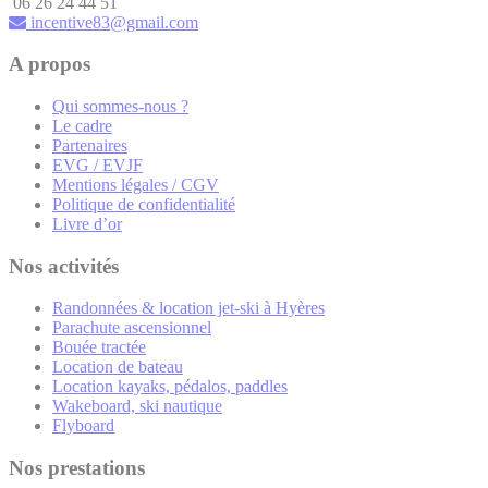
06 26 24 44 51
incentive83@gmail.com
A propos
Qui sommes-nous ?
Le cadre
Partenaires
EVG / EVJF
Mentions légales / CGV
Politique de confidentialité
Livre d’or
Nos activités
Randonnées & location jet-ski à Hyères
Parachute ascensionnel
Bouée tractée
Location de bateau
Location kayaks, pédalos, paddles
Wakeboard, ski nautique
Flyboard
Nos prestations